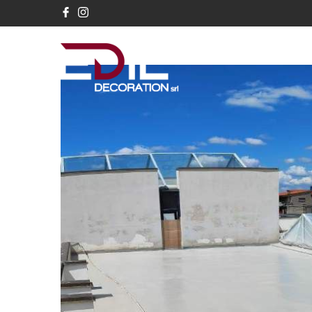
Home
Edil D