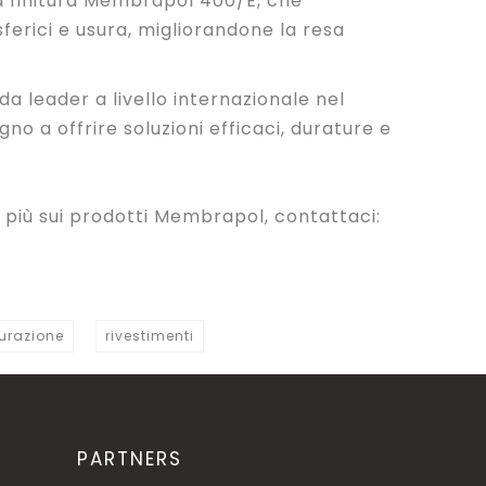
a finitura Membrapol 400/E, che
ferici e usura, migliorandone la resa
a leader a livello internazionale nel
o a offrire soluzioni efficaci, durature e
 più sui prodotti Membrapol, contattaci:
turazione
rivestimenti
PARTNERS