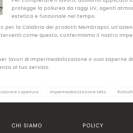
Per completare il lavoro, abbiamo applicato l
protegge la poliurea da raggi UV, agenti atmos
estetica e funzionale nel tempo.
nto per la Calabria dei prodotti Membrapol, un’aziend
terventi come questo, confermiamo il nostro impegn
er lavori di impermeabilizzazione o vuoi saperne di
nza al tuo servizio.
zzazione copertura
Impermeabilizzazione tetto
Ristrut
CHI SIAMO
POLICY