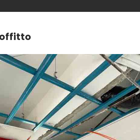
ecoration
Servizi
Realizzazioni
Gall
offitto