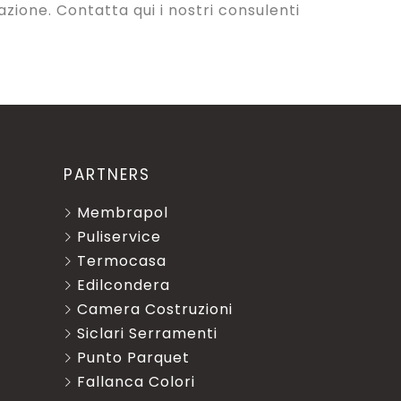
razione
. Contatta qui i nostri consulenti
PARTNERS
Membrapol
Puliservice
Termocasa
Edilcondera
Camera Costruzioni
Siclari Serramenti
Punto Parquet
Fallanca Colori