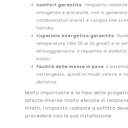
comfort garantito
: l’impianto radiant
omogenea e piacevole, non si generano 
condizionatori d’aria) e l’acqua che sc
fastidio;
risparmio energetico garantito
: dura
temperature (dai 20 ai 32 gradi) e la s
all’irraggiamento. Il risparmio in bollett
isolati;
facilità della messa in posa
: il siste
cartongesso
, quindi in modo veloce e n
abitativa.
Molto importante è la fase della progett
altezze interne molto elevate in relazion
Infatti, l’impianto radiante a soffitto d
procedere con la sua installazione.