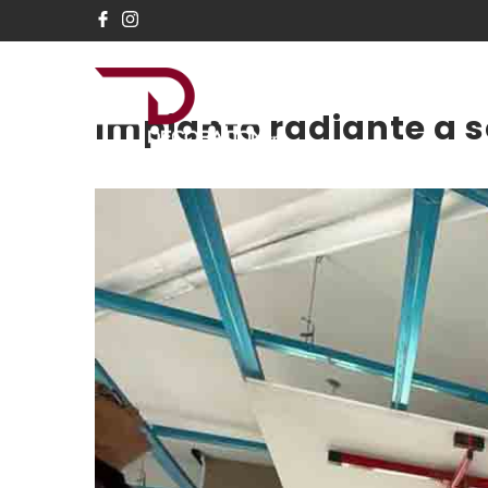
Home
Edil D
Impianto radiante a s