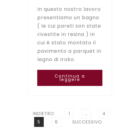
In questo nostro lavoro
presentiamo un bagno
( le cui pareti son state
rivestite in resina ) in
cui è stato montato il
pavimento a parquet in
legno di Iroko.
Continua a
leggere
Paginazione
PAGINA
PAGINA
INDIETRO
1
…
4
degli
PAGINA
PAGINA
5
6
SUCCESSIVO
articoli