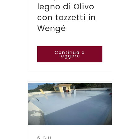
legno di Olivo
con tozzetti in
Wengé
Continua a
leggere
6 GIU